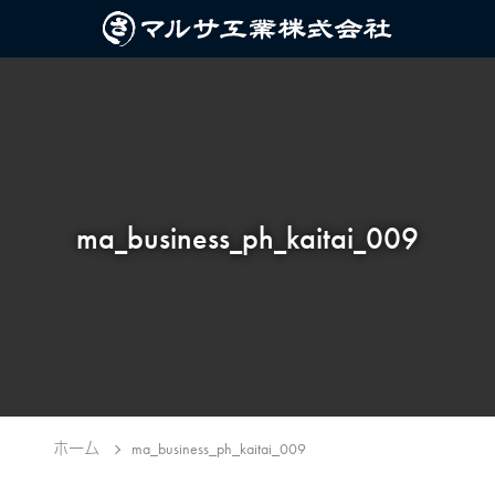
ma_business_ph_kaitai_009
ホーム
ma_business_ph_kaitai_009