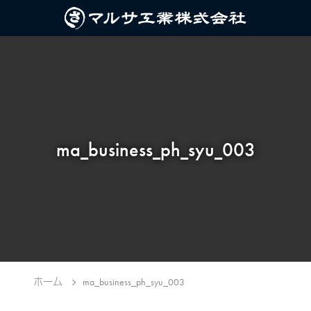
ma_business_ph_syu_003
ホーム
ma_business_ph_syu_003