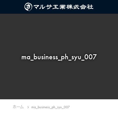
ma_business_ph_syu_007
ホーム
ma_business_ph_syu_007