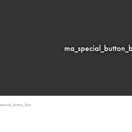
ma_special_button_b
pecial_button_blur