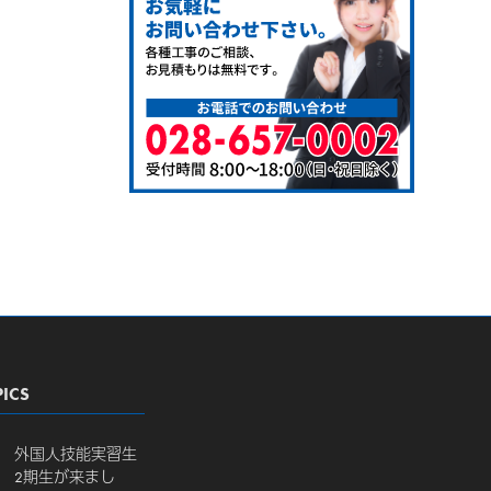
ICS
外国人技能実習生
2期生が来まし