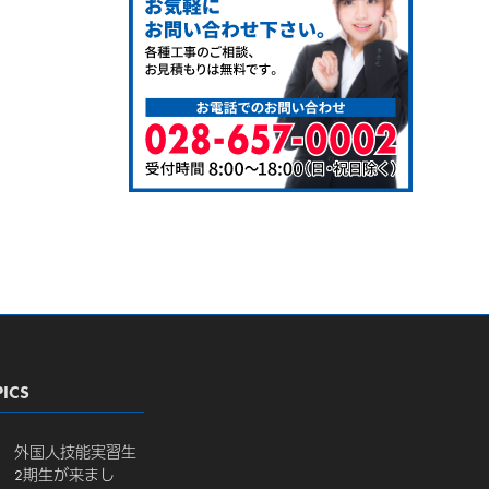
ICS
外国人技能実習生
2期生が来まし