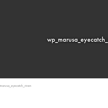
wp_marusa_eyecatch_
marusa_eyecatch_rinen