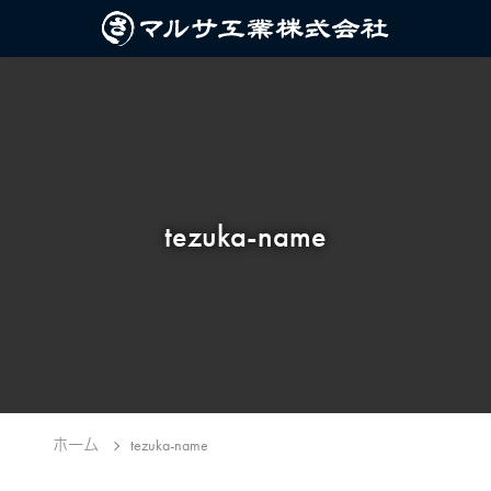
tezuka-name
ホーム
tezuka-name