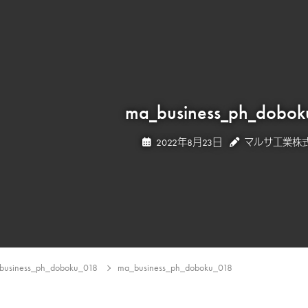
ma_business_ph_dobo
2022年8月23日
マルサ工業株
business_ph_doboku_018
ma_business_ph_doboku_018