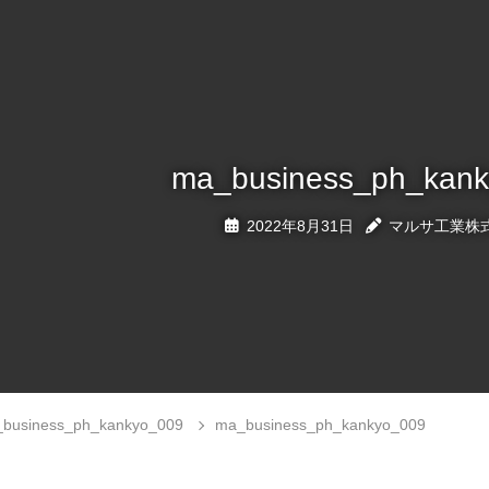
ma_business_ph_kan
2022年8月31日
マルサ工業株
business_ph_kankyo_009
ma_business_ph_kankyo_009